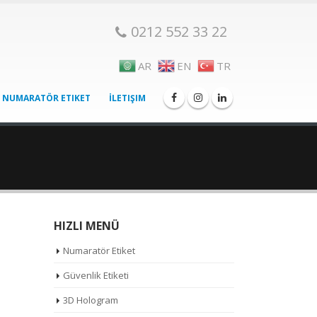
0212 552 33 22
AR
EN
TR
NUMARATÖR ETIKET
İLETIŞIM
HIZLI MENÜ
Numaratör Etiket
Güvenlik Etiketi
3D Hologram