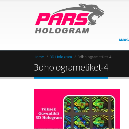
ANAS
Home
3D Hologram
3dhologrametiket-4
3dhologrametiket-4