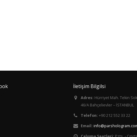
ook
İletişim Bilgilsi
Adres:
Hürriyet Mah. Tekin So
46/A Bahçelievler – İSTANBUL
Telefon:
+90 212 552 33 22
Email:
info@parshologram.com
Çalışma Saatleri:
Pzts. - Cmrts