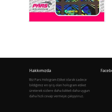
Hakkımızda
Faceb
Biz Pars Hologram Etiket olarak sadece
bildiğimiz en iyi iş olan hologram etiket
üreterek sizlere daha kaliteli daha uygun
daha hızlı cevap vermeye çalışıyoruz.