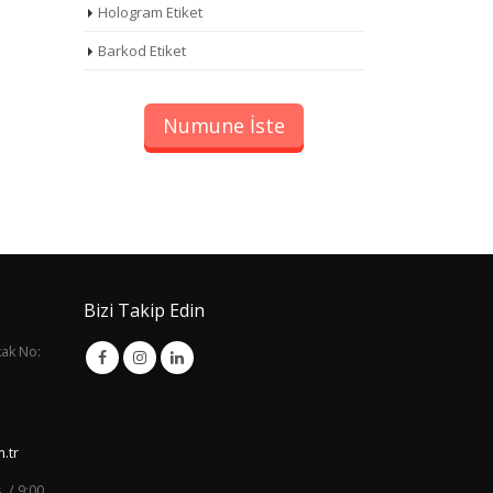
Hologram Etiket
Barkod Etiket
Numune İste
Bizi Takip Edin
kak No:
.tr
. / 9:00