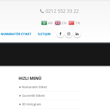
0212 552 33 22
AR
EN
TR
NUMARATÖR ETIKET
İLETIŞIM
HIZLI MENÜ
Numaratör Etiket
Güvenlik Etiketi
3D Hologram