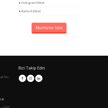
Hologram Etiket
Barkod Etiket
Numune İste
Bizi Takip Edin
kak No:
.tr
. / 9:00