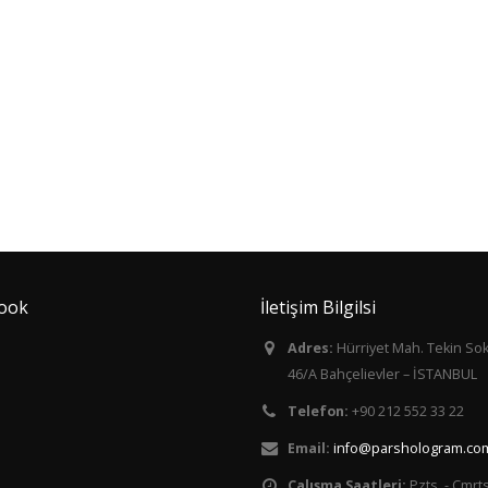
ook
İletişim Bilgilsi
Adres:
Hürriyet Mah. Tekin So
46/A Bahçelievler – İSTANBUL
Telefon:
+90 212 552 33 22
Email:
info@parshologram.com
Çalışma Saatleri:
Pzts. - Cmrts