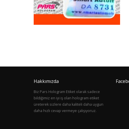
Hakkımızda
Faceb
Biz Pars Hologram Etiket olarak sadece
bildiğimiz en iyi iş olan hologram etiket
üreterek sizlere daha kaliteli daha uygun
daha hızlı cevap vermeye çalışıyoruz.