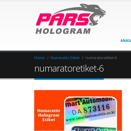
ANAS
Home
Numaratör Etiket
numaratoretiket-6
numaratoretiket-6