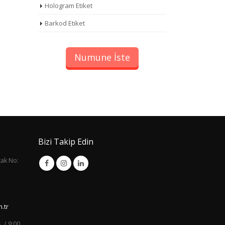
Hologram Etiket
Barkod Etiket
Numune İste
Bizi Takip Edin
kak No:
.tr
. / 9:00