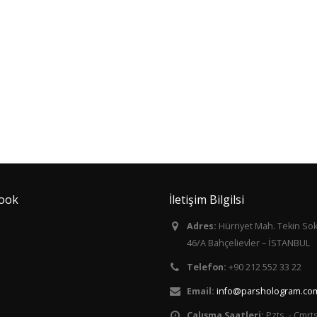
ook
İletişim Bilgilsi
Adres:
Hürriyet Mah. Tekin So
46/A Bahçelievler – İSTANBUL
Telefon:
+90 212 552 33 22
Email:
info@parshologram.com
Çalışma Saatleri:
Pzts. - Cmrts