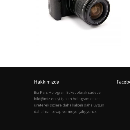
Hakkımızda
Faceb
Biz Pars Hologram Etiket olarak sadece
bildiğimiz en iyi iş olan hologram etiket
üreterek sizlere daha kaliteli daha uygun
daha hızlı cevap vermeye çalışıyoruz.