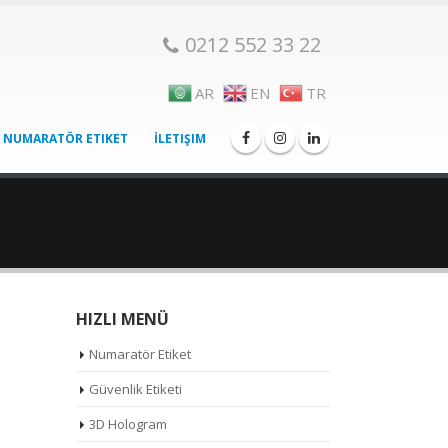
0212 552 33 22
AR
EN
TR
NUMARATÖR ETIKET
İLETIŞIM
HIZLI MENÜ
Numaratör Etiket
Güvenlik Etiketi
3D Hologram