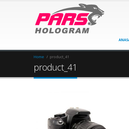
ANAS
Home
product_41
product_41